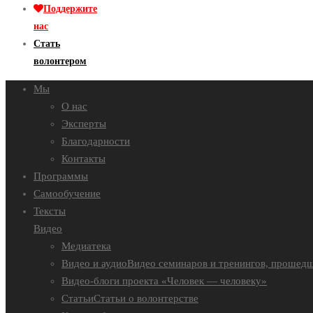
Поддержите
нас
Стать
волонтером
Мы
О нас
Эксперты
Благодарности
Контакты
Программы
Самообучение
Тексты
Видео
Медиатека
Видео и аудио
Видео семинаров и тренингов, прошедш
Видео-блоги проекта «Человек — человеку»
Статьи
Статьи о волонтерстве