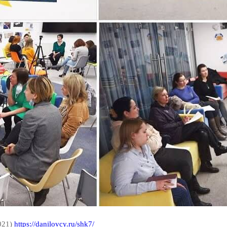
021)
https://danilovcy.ru/shk7/