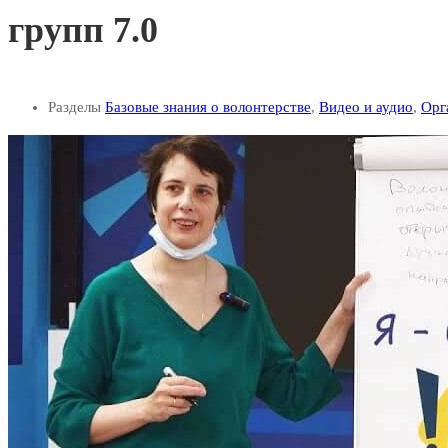
групп 7.0
Разделы
Базовые знания о волонтерстве
,
Видео и аудио
,
Орг