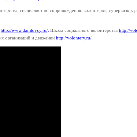
нтерства, специалист по сопровождению волонтеров, супервизор, 
»
http://www.danilovcy.ru/,
Школа социального волонтерства
http://vol
их организаций и движений
http://volontery.ru/