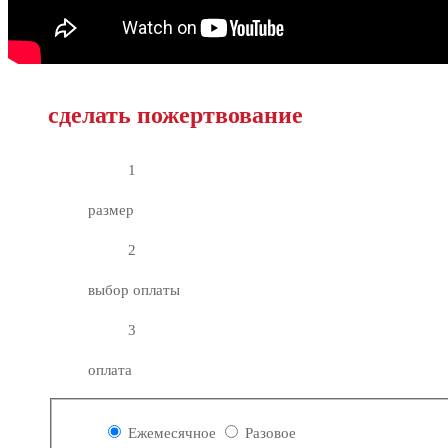
сделать пожертвование
1
размер
2
выбор оплаты
3
оплата
Ежемесячное
Разовое