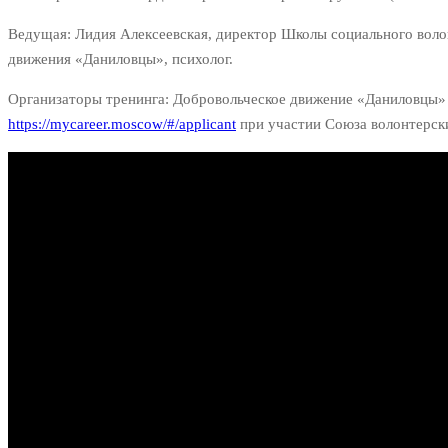
Ведущая: Лидия Алексеевская, директор Школы социального воло
движения «Даниловцы», психолог.
Организаторы тренинга: Добровольческое движение «Даниловцы
https://mycareer.moscow/#/applicant
при участии Союза волонтерск