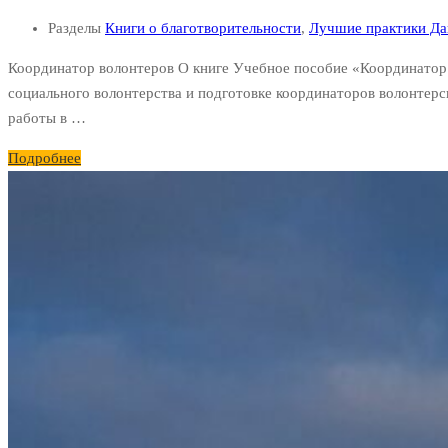
Разделы
Книги о благотворительности
,
Лучшие практики Да
Координатор волонтеров О книге Учебное пособие «Координатор
социального волонтерства и подготовке координаторов волонтер
работы в …
Подробнее