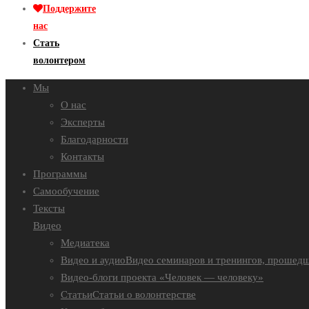
Поддержите
нас
Стать
волонтером
Мы
О нас
Эксперты
Благодарности
Контакты
Программы
Самообучение
Тексты
Видео
Медиатека
Видео и аудио
Видео семинаров и тренингов, прошедш
Видео-блоги проекта «Человек — человеку»
Статьи
Статьи о волонтерстве