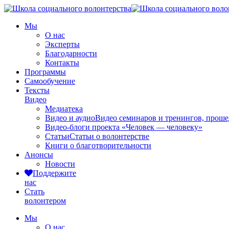
Мы
О нас
Эксперты
Благодарности
Контакты
Программы
Самообучение
Тексты
Видео
Медиатека
Видео и аудио
Видео семинаров и тренингов, прош
Видео-блоги проекта «Человек — человеку»
Статьи
Статьи о волонтерстве
Книги о благотворительности
Анонсы
Новости
Поддержите
нас
Стать
волонтером
Мы
О нас