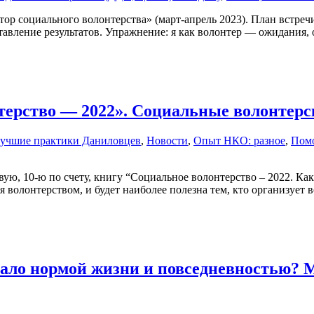
тор социального волонтерства» (март-апрель 2023). План встре
тавление результатов. Упражнение: я как волонтер — ожидания, 
терство — 2022». Cоциальные волонтерс
учшие практики Даниловцев
,
Новости
,
Опыт НКО: разное
,
Помо
ю, 10-ю по счету, книгу “Социальное волонтерство – 2022. Как
ся волонтерством, и будет наиболее полезна тем, кто организуе
стало нормой жизни и повседневностью?