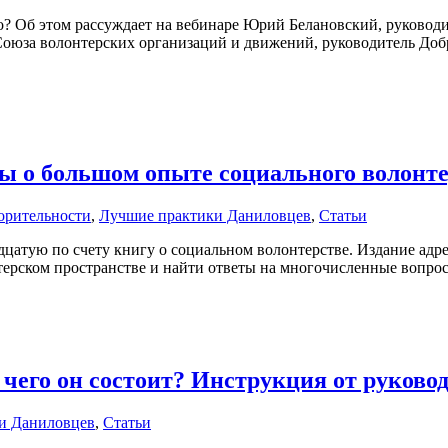
ко? Об этом рассуждает на вебинаре Юрий Белановский, руково
 Союза волонтерских организаций и движений, руководитель До
ы о большом опыте социального волонт
орительности
,
Лучшие практики Даниловцев
,
Статьи
тую по счету книгу о социальном волонтерстве. Издание адресо
онтерском пространстве и найти ответы на многочисленные вопр
 чего он состоит? Инструкция от руков
и Даниловцев
,
Статьи