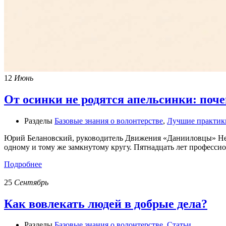
12
Июнь
От осинки не родятся апельсинки: поч
Разделы
Базовые знания о волонтерстве
,
Лучшие практик
Юрий Белановский, руководитель Движения «Данииловцы» Недав
одному и тому же замкнутому кругу. Пятнадцать лет професси
Подробнее
25
Сентябрь
Как вовлекать людей в добрые дела?
Разделы
Базовые знания о волонтерстве
,
Статьи