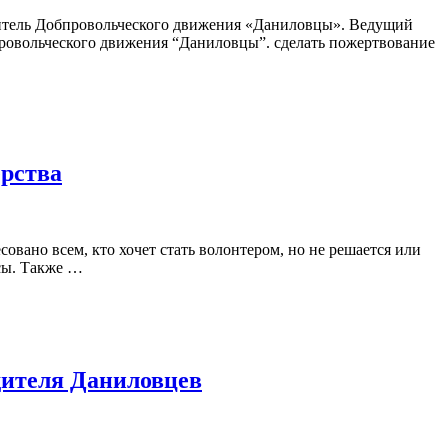
дитель Добпровольческого движения «Даниловцы». Ведущий
бровольческого движения “Даниловцы”. сделать пожертвование
ерства
вано всем, кто хочет стать волонтером, но не решается или
осы. Также …
одителя Даниловцев