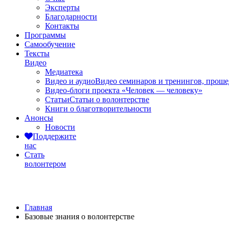
Эксперты
Благодарности
Контакты
Программы
Самообучение
Тексты
Видео
Медиатека
Видео и аудио
Видео семинаров и тренингов, прош
Видео-блоги проекта «Человек — человеку»
Статьи
Статьи о волонтерстве
Книги о благотворительности
Анонсы
Новости
Поддержите
нас
Стать
волонтером
Базовые знания о волонтерстве
Главная
Базовые знания о волонтерстве