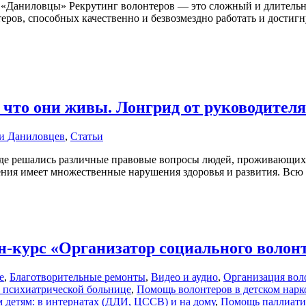
«Даниловцы» Рекрутинг волонтеров — это сложный и длительны
ров, способных качественно и безвозмездно работать и достигн
 что они живы. Лонгрид от руководител
и Даниловцев
,
Статьи
, где решались различные правовые вопросы людей, проживающих
дения имеет множественные нарушения здоровья и развития. Вс
-курс «Организатор социального волон
е
,
Благотворительные ремонты
,
Видео и аудио
,
Организация вол
 психиатрической больнице
,
Помощь волонтеров в детском нарк
детям: в интернатах (ДДИ, ЦССВ) и на дому
,
Помощь паллиати