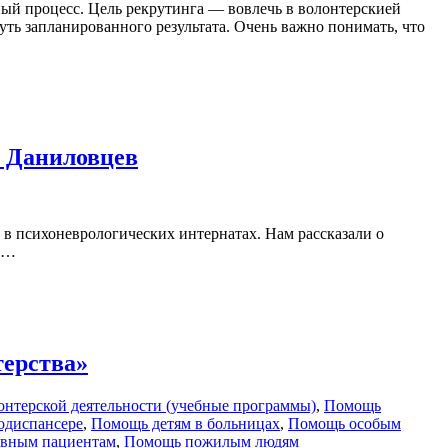
й процесс. Цель рекрутинга — вовлечь в волонтерскией
уть запланированного результата. Очень важно понимать, что
я Даниловцев
 в психоневрологических интернатах. Нам рассказали о
ю …
терства»
онтерской деятельности (учебные программы)
,
Помощь
одиспансере
,
Помощь детям в больницах
,
Помощь особым
вным пациентам
,
Помощь пожилым людям