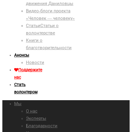
движения Даниловцы
Видео-блоги проекта
«Человек — человеку»
Статьи
Статьи о
волонтерстве
Книги о
благотворительности
Анонсы
Новости
Поддержите
нас
Стать
волонтером
Мы
О нас
Эксперты
Благодарности