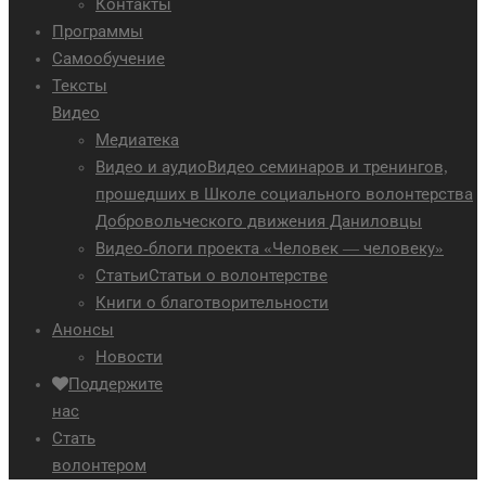
Контакты
Программы
Самообучение
Тексты
Видео
Медиатека
Видео и аудио
Видео семинаров и тренингов,
прошедших в Школе социального волонтерства
Добровольческого движения Даниловцы
Видео-блоги проекта «Человек — человеку»
Статьи
Статьи о волонтерстве
Книги о благотворительности
Анонсы
Новости
Поддержите
нас
Стать
волонтером