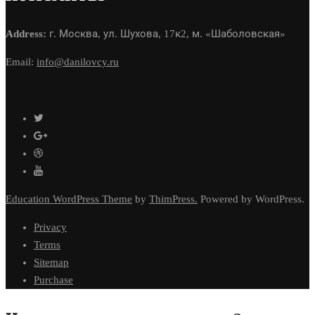
Address:
г. Москва, ул. Шухова, 17к2, м. «Шаболовская»
Email:
info@danilovcy.ru
Education WordPress Theme
by
ThimPress.
Powered by WordPress.
Privacy
Terms
Sitemap
Purchase