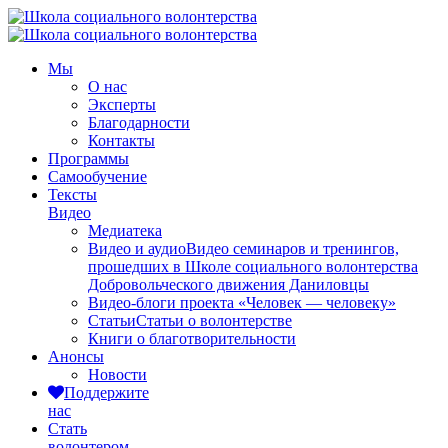
Мы
О нас
Эксперты
Благодарности
Контакты
Программы
Самообучение
Тексты
Видео
Медиатека
Видео и аудио
Видео семинаров и тренингов,
прошедших в Школе социального волонтерства
Добровольческого движения Даниловцы
Видео-блоги проекта «Человек — человеку»
Статьи
Статьи о волонтерстве
Книги о благотворительности
Анонсы
Новости
Поддержите
нас
Стать
волонтером