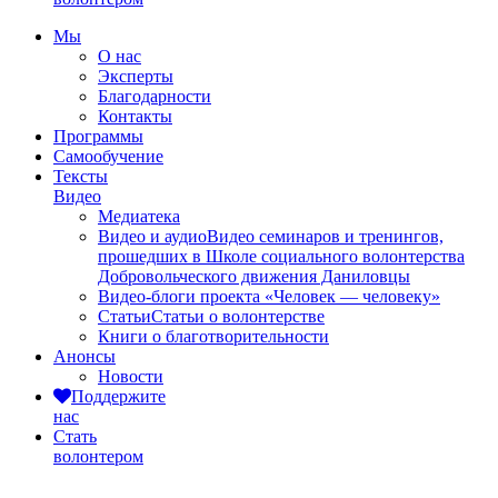
Мы
О нас
Эксперты
Благодарности
Контакты
Программы
Самообучение
Тексты
Видео
Медиатека
Видео и аудио
Видео семинаров и тренингов,
прошедших в Школе социального волонтерства
Добровольческого движения Даниловцы
Видео-блоги проекта «Человек — человеку»
Статьи
Статьи о волонтерстве
Книги о благотворительности
Анонсы
Новости
Поддержите
нас
Стать
волонтером