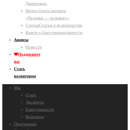
Даниловцы
Видео-блоги проекта
«Человек — человеку»
Статьи
Статьи о волонтерстве
Книги о благотворительности
Анонсы
Новости
Поддержите
нас
Стать
волонтером
Мы
О нас
Эксперты
Благодарности
Контакты
Программы