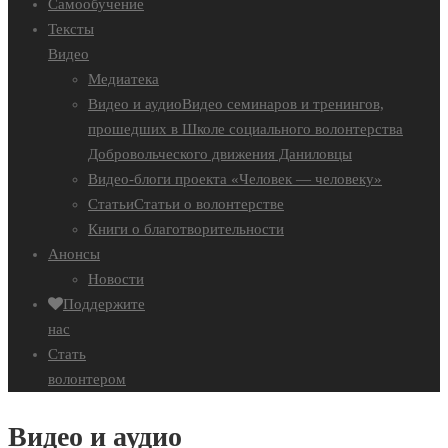
Самообучение
Тексты
Видео
Медиатека
Видео и аудио
Видео семинаров и тренингов,
прошедших в Школе социального волонтерства
Добровольческого движения Даниловцы
Видео-блоги проекта «Человек — человеку»
Статьи
Статьи о волонтерстве
Книги о благотворительности
Анонсы
Новости
Поддержите
нас
Стать
волонтером
Видео и аудио