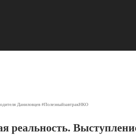
оводителя Даниловцев #ПолезныйзавтракНКО
ая реальность. Выступлени