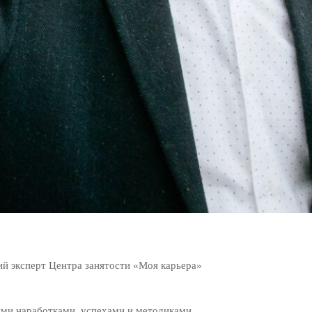
ий эксперт Центра занятости «Моя карьера»
ими наработками, успехами и методиками.