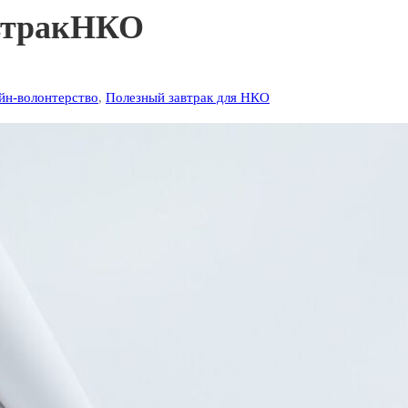
втракНКО
йн-волонтерство
,
Полезный завтрак для НКО