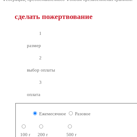
сделать пожертвование
1
размер
2
выбор оплаты
3
оплата
Ежемесячное
Разовое
100
r
200
r
500
r