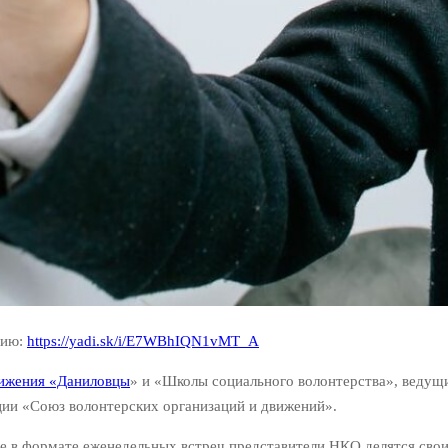
цию:
https://yadi.sk/i/E7WBhIQN1vMT_A
вижения «Даниловцы
» и «Школы социального волонтерства», ведущ
ии «Союз волонтерских организаций и движений».
е в формате еженедельных встреч представители НКО делятся сво