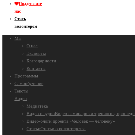
Поддержите
нас
Стать
волонтером
Мы
О нас
Эксперты
Благодарности
Контакты
Программы
Самообучение
Тексты
Видео
Медиатека
Видео и аудио
Видео семинаров и тренингов, прошедш
Видео-блоги проекта «Человек — человеку»
Статьи
Статьи о волонтерстве