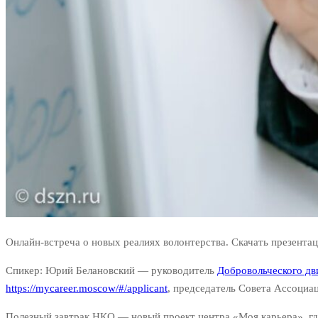
Онлайн-встреча о новых реалиях волонтерства.
Скачать презента
Спикер: Юрий Белановский — руководитель
Добровольческого д
https://mycareer.moscow/#/applicant
,
председатель Совета Ассоциац
Полезный завтрак НКО — новый проект центра «Моя карьера», гд