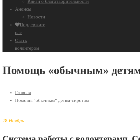
Книги о благотворительности
Анонсы
Новости
Поддержите
нас
Стать
волонтером
Помощь «обычным» детям
Главная
Помощь "обычным" детям-сиротам
28
Ноябрь
Система работы с волонтерами. С