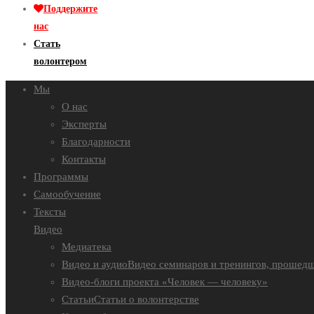
Поддержите
нас
Стать
волонтером
Мы
О нас
Эксперты
Благодарности
Контакты
Программы
Самообучение
Тексты
Видео
Медиатека
Видео и аудио
Видео семинаров и тренингов, прошедш
Видео-блоги проекта «Человек — человеку»
Статьи
Статьи о волонтерстве