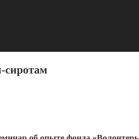
-сиротам
еминар об опыте фонда «Волонтер