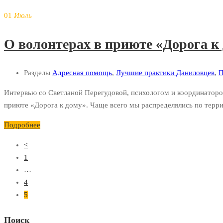
01
Июль
О волонтерах в приюте «Дорога к
Разделы
Адресная помощь
,
Лучшие практики Даниловцев
,
П
Интервью со Светланой Перегудовой, психологом и координаторо
приюте «Дорога к дому». Чаще всего мы распределялись по терри
Подробнее
<
1
…
4
5
Поиск